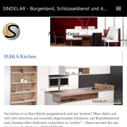
SINDELAR - Burgenland, Schlüsseldienst und Aufperrdienste in Eisenstadt, Wr.Neustadt, Baden, Schwechat, Bruck, Mödling! Rufen Sie 0676-75 64 780
Tischlerei
Aufsperrdienst
Sindelar
HAKA Küchen
Sie halten es in Ihrer Küche pragmatisch und mit System? Ohne dabei auf
stilvolles Interieur, auf einander abgestimmte Elemente, auf Raumharmonie
und charmevolles Ambiente verzichten zu wollen? – Dann tauchen Sie mit