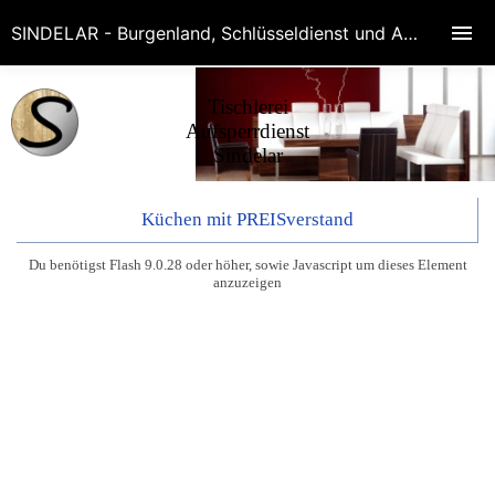
SINDELAR - Burgenland, Schlüsseldienst und Aufperrdienste in Eisenstadt, Wr.Neustadt, Baden, Schwechat, Bruck, Mödling! Rufen Sie 0676-75 64 780
Tischlerei
Aufsperrdienst
Sindelar
Küchen mit PREISverstand
Du benötigst Flash 9.0.28 oder höher, sowie Javascript um dieses Element
anzuzeigen