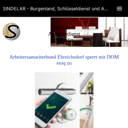
SINDELAR - Burgenland, Schlüsseldienst und Aufperrdienste in Eisenstadt, Wr.Neustadt, Baden, Schwechat, Bruck, Mödling! Rufen Sie 0676-75 64 780
Tischlerei
Aufsperrdienst
Sindelar
Arbeitersamariterbund Ebreichsdorf sperrt mit DOM
eniq zu