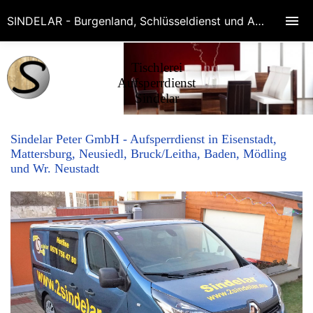
SINDELAR - Burgenland, Schlüsseldienst und Aufperrdienste in Eisenstadt, Wr.Neustadt, Baden, Schwechat, Bruck, Mödling! Rufen Sie 0676-75 64 780
Tischlerei
Aufsperrdienst
Sindelar
Sindelar Peter GmbH - Aufsperrdienst in Eisenstadt,
Mattersburg, Neusiedl, Bruck/Leitha, Baden, Mödling
und Wr. Neustadt